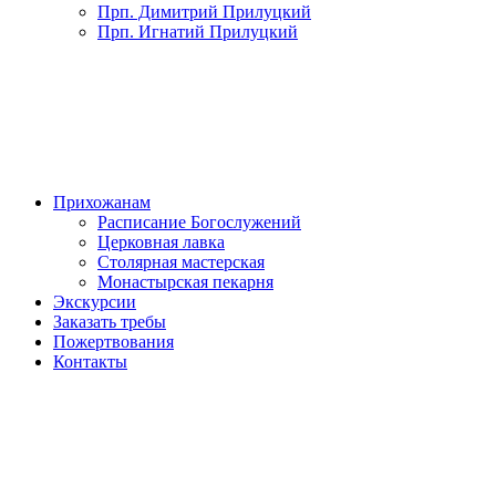
Прп. Димитрий Прилуцкий
Прп. Игнатий Прилуцкий
Прихожанам
Расписание Богослужений
Церковная лавка
Столярная мастерская
Монастырская пекарня
Экскурсии
Заказать требы
Пожертвования
Контакты