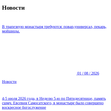
Новости
В трапезную монастыря требуются: повар-универсал, пекарь,
мойщицы.
01 / 08 / 2026
Новости
4-5 июля 2026 года, в Неделю 5-ю по Пятидесятнице, память
сщмч. Евсевия Самосатского, в монастыре было совершено
воскресное богослужение